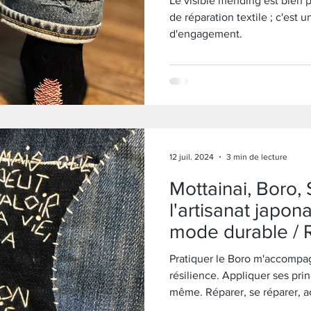
Le visible mending est bien 
de réparation textile ; c'est 
d'engagement.
12 juil. 2024
3 min de lecture
Mottainai, Boro, S
l'artisanat japon
mode durable / R
réparer ses vêt
Pratiquer le Boro m'accompag
résilience. Appliquer ses pri
même. Réparer, se réparer, a