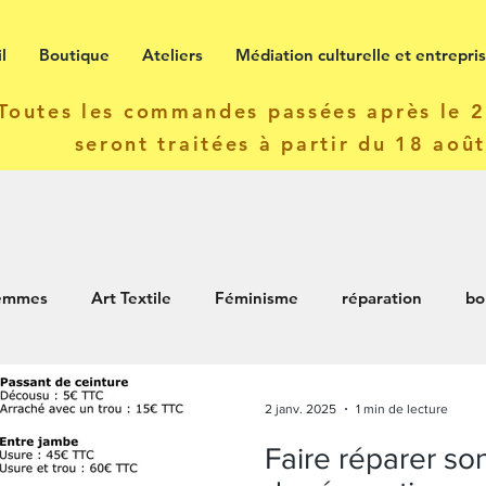
l
Boutique
Ateliers
Médiation culturelle et entrepri
Toutes les commandes passées après le 22
seront traitées à partir du 18 aoû
Femmes
Art Textile
Féminisme
réparation
bo
iers
2 janv. 2025
1 min de lecture
Faire réparer son