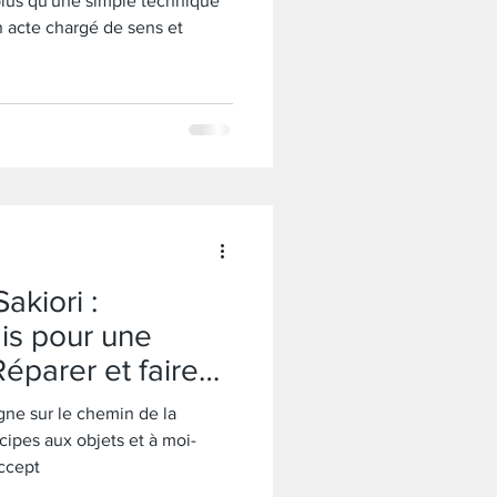
plus qu'une simple technique
un acte chargé de sens et
akiori :
ais pour une
éparer et faire
ements
ne sur le chemin de la
ncipes aux objets et à moi-
ccept