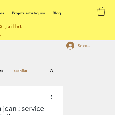
ses
Projets artistiques
Blog
 juillet
t.
Se connecter
ro
sashiko
 jean : service