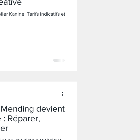
éative
ier Kanine, Tarifs indicatifs et
e Mending devient
 : Réparer,
ter