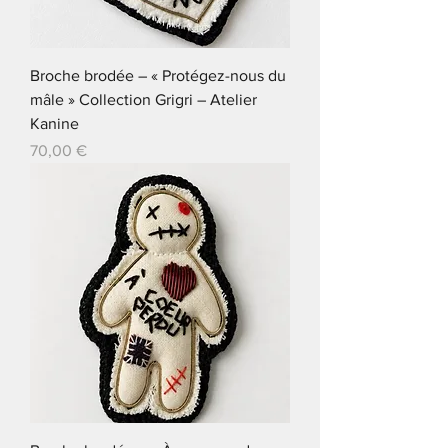
Broche brodée – « Protégez-nous du
mâle » Collection Grigri – Atelier
Kanine
Prix
70,00 €