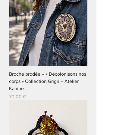
Broche brodée – « Décolonisons nos
corps » Collection Grigri – Atelier
Kanine
Prix
70,00 €