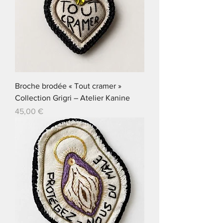
Broche brodée « Tout cramer »
Collection Grigri – Atelier Kanine
Prix
45,00 €