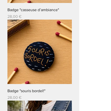
Badge "casseuse d’ambiance"
Prix
28,00 €
Badge "souris bordel!"
Prix
28,00 €