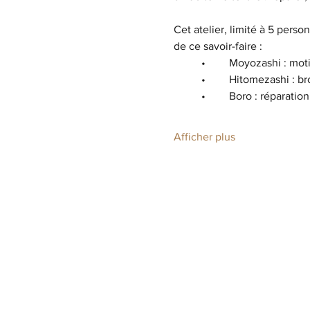
Cet atelier, limité à 5 pers
de ce savoir-faire :
	•	Moyozashi : mo
	•	Hitomezashi : 
	•	Boro : réparati
Afficher plus