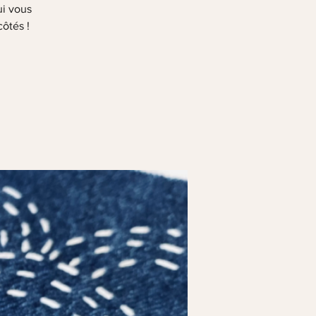
ui vous
côtés !