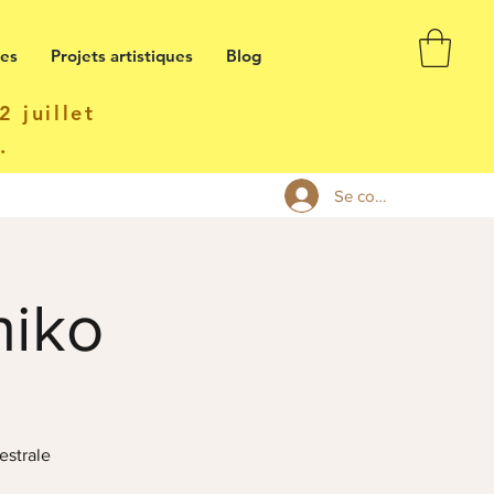
ses
Projets artistiques
Blog
 juillet
t.
Se connecter
hiko
estrale