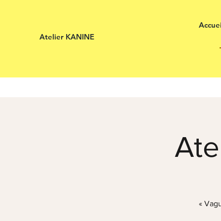
Accuei
Atelier KANINE
Ate
« Vagu